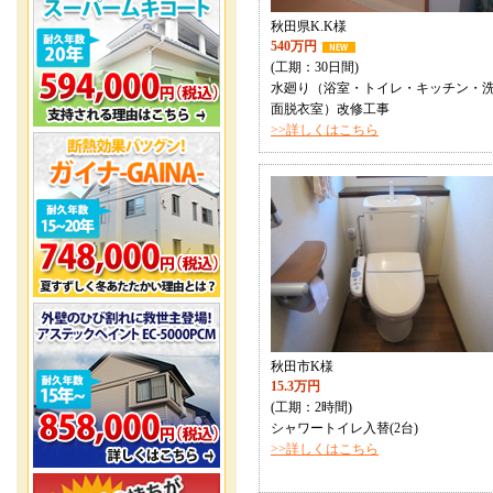
秋田県K.K様
540万円
(工期：30日間)
水廻り（浴室・トイレ・キッチン・
面脱衣室）改修工事
>>詳しくはこちら
秋田市K様
15.3万円
(工期：2時間)
シャワートイレ入替(2台)
>>詳しくはこちら