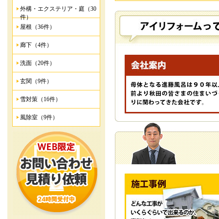
外構・エクステリア・庭（30
件）
屋根（36件）
廊下（4件）
洗面（20件）
玄関（9件）
雪対策（16件）
風除室（9件）