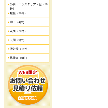
外構・エクステリア・庭（30
件）
屋根（36件）
廊下（4件）
洗面（20件）
玄関（9件）
雪対策（16件）
風除室（9件）