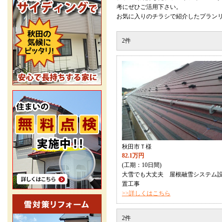
考にぜひご活用下さい。
お気に入りのチラシで紹介したプラン
2件
秋田市Ｔ様
82.1万円
(工期：10日間)
大雪でも大丈夫 屋根融雪システム
置工事
>>詳しくはこちら
2件