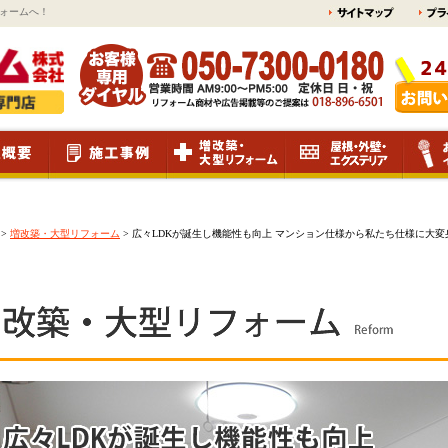
ォームへ！
>
増改築・大型リフォーム
>
広々LDKが誕生し機能性も向上 マンション仕様から私たち仕様に大変