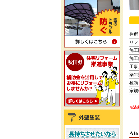
住所
リフ
施工
施工
工事
築年
種類
家族
※過
Aft