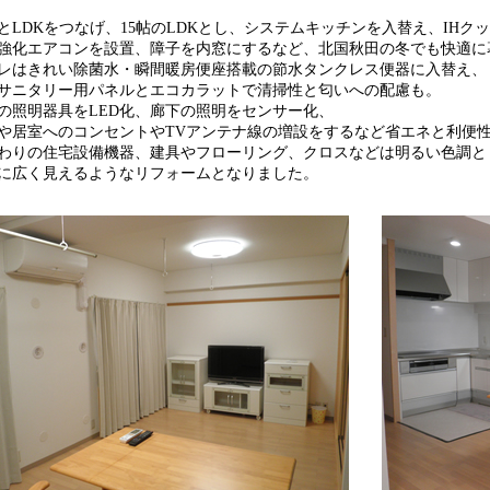
とLDKをつなげ、15帖のLDKとし、システムキッチンを入替え、IHク
強化エアコンを設置、障子を内窓にするなど、北国秋田の冬でも快適に
レはきれい除菌水・瞬間暖房便座搭載の節水タンクレス便器に入替え、
サニタリー用パネルとエコカラットで清掃性と匂いへの配慮も。
の照明器具をLED化、廊下の照明をセンサー化、
や居室へのコンセントやTVアンテナ線の増設をするなど省エネと利便
わりの住宅設備機器、建具やフローリング、クロスなどは明るい色調と
に広く見えるようなリフォームとなりました。