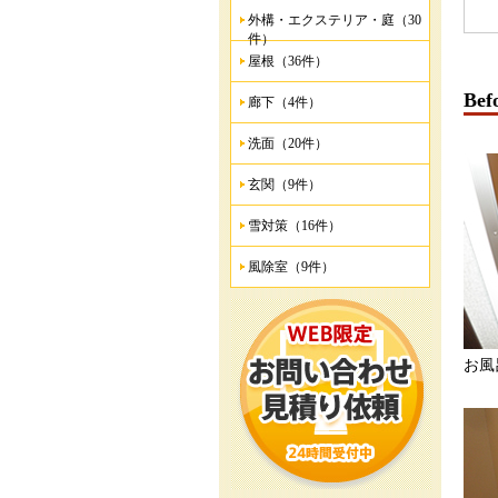
外構・エクステリア・庭（30
件）
屋根（36件）
Bef
廊下（4件）
洗面（20件）
玄関（9件）
雪対策（16件）
風除室（9件）
お風