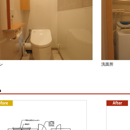
レ
洗面所
n