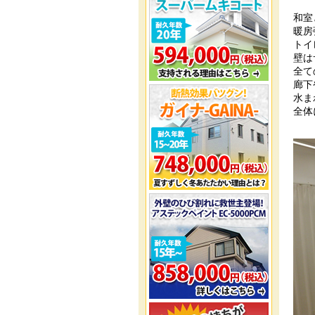
和室
暖房
トイ
壁は
全て
廊下
水ま
全体