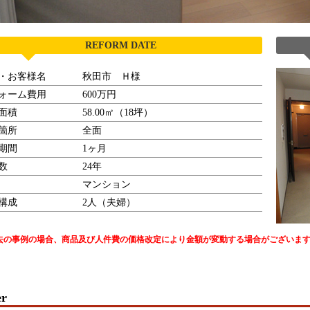
REFORM DATE
・お客様名
秋田市 Ｈ様
ォーム費用
600万円
面積
58.00㎡（18坪）
箇所
全面
期間
1ヶ月
数
24年
マンション
構成
2人（夫婦）
去の事例の場合、商品及び人件費の価格改定により金額が変動する場合がございま
er