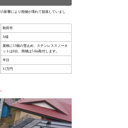
雪の影響により雨樋が壊れて脱落していまし
秋田市
A様
屋根に13個の雪止め、ステンレススノーネ
ットは6台、雨樋は5.6m取付します。
半日
11万円
す。