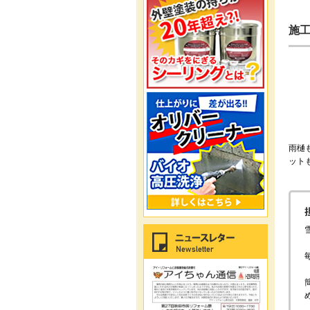
施
雨樋
ット