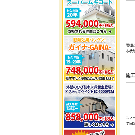
雨樋
る状
施
スノ
て固