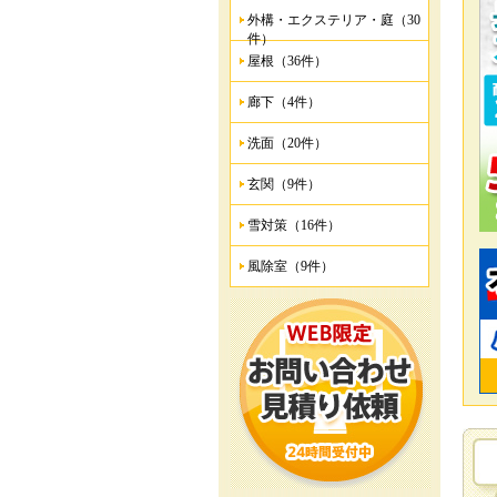
外構・エクステリア・庭（30
件）
屋根（36件）
廊下（4件）
洗面（20件）
玄関（9件）
雪対策（16件）
風除室（9件）