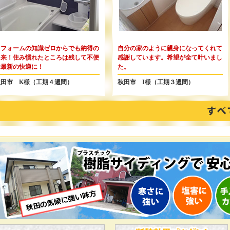
リフォームの知識ゼロからでも納得の
自分の家のように親身になってくれて
出来！住み慣れたところは残して不便
感謝しています。希望が全て叶いまし
は最新の快適に！
た。
秋田市 K様（工期４週間）
秋田市 I様（工期３週間）