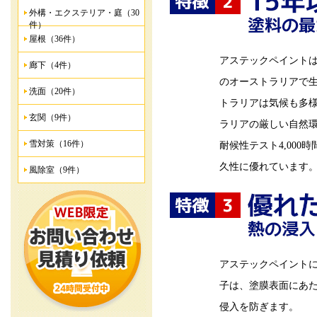
外構・エクステリア・庭（30
件）
屋根（36件）
アステックペイント
廊下（4件）
のオーストラリアで
洗面（20件）
トラリアは気候も多
玄関（9件）
ラリアの厳しい自然
雪対策（16件）
耐候性テスト4,000
久性に優れています
風除室（9件）
アステックペイント
子は、塗膜表面にあ
侵入を防ぎます。