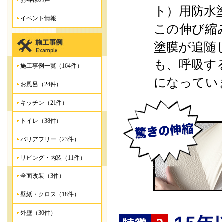
お客様の声
ト）用防水
イベント情報
この伸び縮
塗膜が追随
も、呼吸す
施工事例一覧（164件）
になってい
お風呂（24件）
キッチン（21件）
トイレ（38件）
バリアフリー（23件）
リビング・内装（11件）
全面改装（3件）
壁紙・クロス（18件）
外壁（30件）