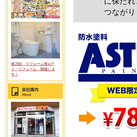
に保たれ
つながり
第29回 リフォーム祭inア
イ・リフォーム 開催しま
す！