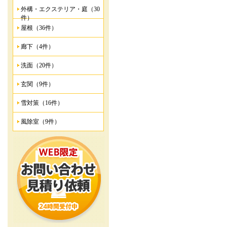
外構・エクステリア・庭（30
件）
屋根（36件）
廊下（4件）
洗面（20件）
玄関（9件）
雪対策（16件）
風除室（9件）