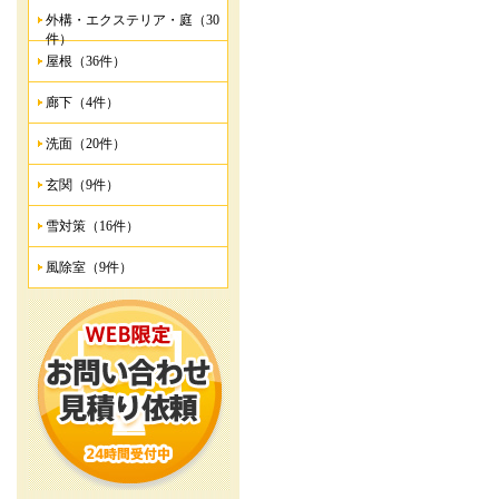
外構・エクステリア・庭（30
件）
屋根（36件）
廊下（4件）
洗面（20件）
玄関（9件）
雪対策（16件）
風除室（9件）