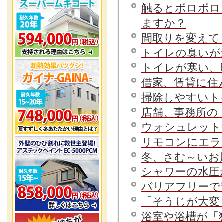
触るとボロボロ
ますか？
間取りを変えて
トイレの臭いが
トイレが寒い、
借家、賃貸に住
掃除しやすいト
店舗、事務所の
ウォシュレット
リモコンにエラ
冬、さむ～いお
シャワーの水圧
バリアフリーで
「そうじが大変
浴室や浴槽が「