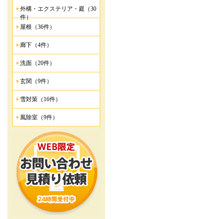
外構・エクステリア・庭（30
件）
屋根（36件）
廊下（4件）
洗面（20件）
玄関（9件）
雪対策（16件）
風除室（9件）