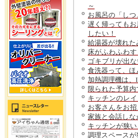
～
お風呂の「しつ
遅く帰ってもお
したい！
給湯器が壊れた
床がふわふわす
ゴキブリが出な
食洗器って、ほ
加熱調理機は、
限られた予算内
キッチンのレイ
お客さんをお招
家族と会話しな
キッチンが狭い、
調理スペースが