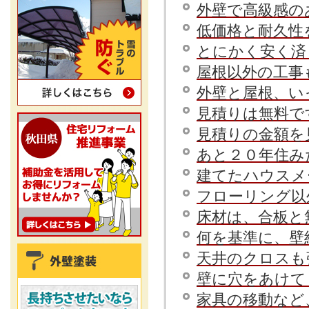
外壁で高級感の
低価格と耐久性
とにかく安く済
屋根以外の工事
外壁と屋根、い
見積りは無料で
見積りの金額を
あと２０年住み
建てたハウスメ
フローリング以
床材は、合板と
何を基準に、壁
天井のクロスも
壁に穴をあけて
家具の移動など