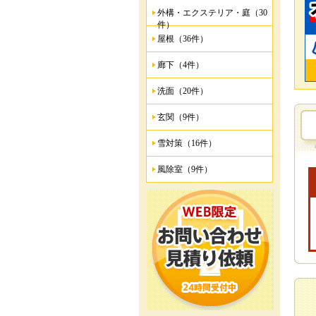
外構・エクステリア・庭（30
件）
屋根（36件）
廊下（4件）
洗面（20件）
玄関（9件）
雪対策（16件）
風除室（9件）