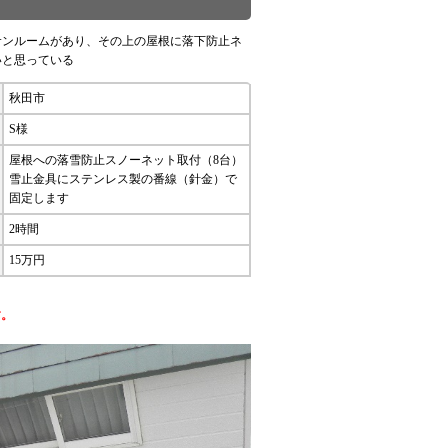
サンルームがあり、その上の屋根に落下防止ネ
いと思っている
秋田市
S様
屋根への落雪防止スノーネット取付（8台）
雪止金具にステンレス製の番線（針金）で
固定します
2時間
15万円
す。