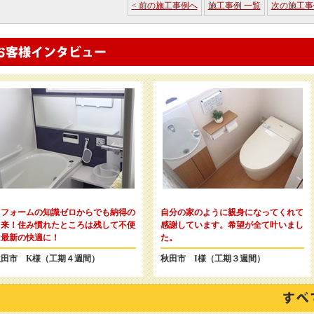
< 前の施工事例へ
施工事例 一覧
次の施工事
リフォームの知識ゼロからでも納得の
自分の家のように親身になってくれて
出来！住み慣れたところは残して不便
感謝しています。希望が全て叶いまし
は最新の快適に！
た。
秋田市 K様（工期４週間）
秋田市 I様（工期３週間）