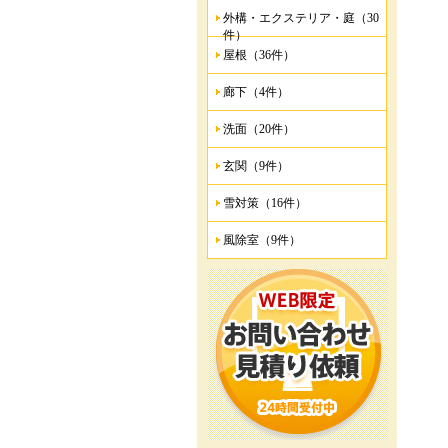
外構・エクステリア・庭（30
件）
屋根（36件）
廊下（4件）
洗面（20件）
玄関（9件）
雪対策（16件）
風除室（9件）