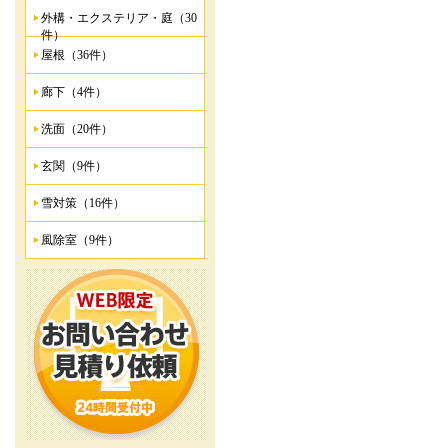
外構・エクステリア・庭（30
件）
屋根（36件）
廊下（4件）
洗面（20件）
玄関（9件）
雪対策（16件）
風除室（9件）